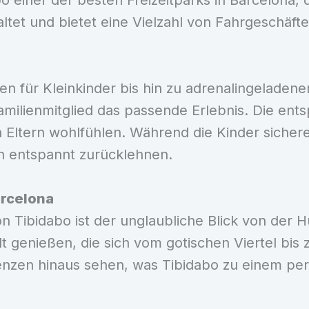
o einer der besten Freizeitparks in Barcelona, d
altet und bietet eine Vielzahl von Fahrgeschäft
en für Kleinkinder bis hin zu adrenalingelade
amilienmitglied das passende Erlebnis. Die en
 Eltern wohlfühlen. Während die Kinder sichere
n entspannt zurücklehnen.
arcelona
 Tibidabo ist der unglaubliche Blick von der 
t genießen, die sich vom gotischen Viertel bis 
enzen hinaus sehen, was Tibidabo zu einem perf