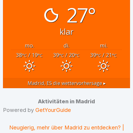
27°
klar
mo.
di.
mi.
38
/ 19
39
/ 20
39
/ 21
°C
°C
°C
°C
°C
°C
Madrid, ES
die wettervorhersage ▸
Aktivitäten in Madrid
Powered by
GetYourGuide
Neugierig, mehr über Madrid zu entdecken? |