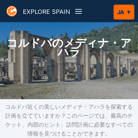
内
EXPLORE SPAIN
容
を
ス
コルドバのメディナ・ア
キ
ハラ
ッ
プ
コルドバ近くの美しいメディナ・アハラを探索する
計画を立てていますか？このページでは、最高のチ
ケット、内部のヒント、訪問計画に必要なすべての
情報を見つけることができます。