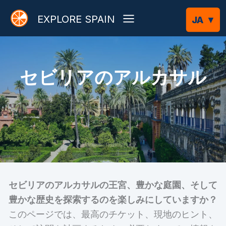
内
EXPLORE SPAIN
容
を
ス
キ
セビリアのアルカサル
ッ
プ
セビリアのアルカサルの王宮、豊かな庭園、そして
豊かな歴史を探索するのを楽しみにしていますか？
このページでは、最高のチケット、現地のヒント、