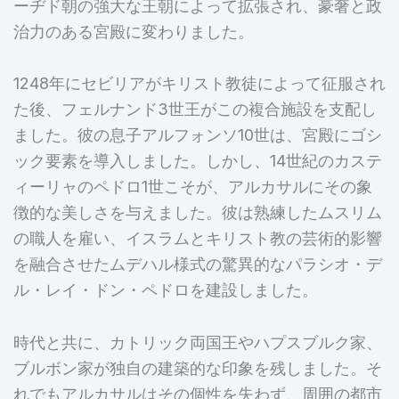
ーヂド朝の強大な王朝によって拡張され、豪奢と政
治力のある宮殿に変わりました。
1248年にセビリアがキリスト教徒によって征服され
た後、フェルナンド3世王がこの複合施設を支配し
ました。彼の息子アルフォンソ10世は、宮殿にゴシ
ック要素を導入しました。しかし、14世紀のカステ
ィーリャのペドロ1世こそが、アルカサルにその象
徴的な美しさを与えました。彼は熟練したムスリム
の職人を雇い、イスラムとキリスト教の芸術的影響
を融合させたムデハル様式の驚異的なパラシオ・デ
ル・レイ・ドン・ペドロを建設しました。
時代と共に、カトリック両国王やハプスブルク家、
ブルボン家が独自の建築的な印象を残しました。そ
れでもアルカサルはその個性を失わず、周囲の都市