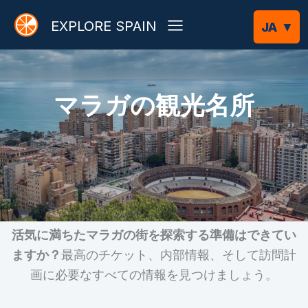
内
EXPLORE SPAIN
容
を
ス
キ
マラガの観光名所
ッ
プ
活気に満ちたマラガの街を探索する準備はできてい
ますか？
最高のチケット、内部情報、そして訪問計
画に必要なすべての情報を見つけましょう。