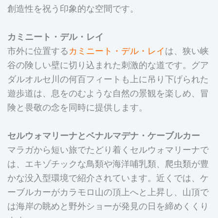
創造性を祝う印象的な空間です。
カミニート・デル・レイ
市外に位置する
カミニート・デル・レイ
は、狭い峡
谷の険しい壁に切り込まれた刺激的な道です。グア
ダルオルセ川の何百フィートも上に吊り下げられた
遊歩道は、息をのむような自然の景観を楽しめ、冒
険と畏敬の念を同時に提供します。
セルウォマリーナとベナルマデナ・ケーブルカー
マラガから短い旅でたどり着くセルウォマリーナで
は、エキゾチックな鳥類や海洋哺乳類、爬虫類が豊
かな没入型環境で紹介されています。近くでは、ケ
ーブルカーがカラモロ山の頂上へと上昇し、山頂で
は海岸の眺めと野外ショーが発見の日を締めくくり