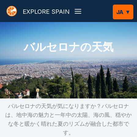
内
EXPLORE SPAIN
容
を
ス
キ
バルセロナの天気
ッ
プ
バルセロナの天気が気になりますか？バルセロナ
は、地中海の魅力と一年中の太陽、海の風、穏やか
な冬と暖かく晴れた夏のリズムが融合した都市で
す。