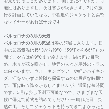
を見かけることがあります。雨はまだ稀ですが、可
能性はありますし、夜は寒さが続きます。2月の旅
行を計画しているなら、中程度のジャケットと柔軟
なレイヤーがあれば十分です。
バルセロナの3月の天気
バルセロナの3月の気温
は春の領域に入ります。日
中の最高気温は15°Cから19°C（59°Fから66°F）の
間で、夕方は約9°Cまで冷えます。街は再び目覚
め、木々が花を咲かせ、地元の人々が屋外のテラス
に向かいます。ウォーキングツアーや軽いハイキン
グ、汗をかかずに近隣を探索するのに最適な時期で
す。雨は時々降るかもしれませんが、通常は短時間
です。3月は少し予測不可能なので、さまざまな天
候に備えて荷物を詰めてください — 晴れた日、突
然の風、そしてジャケットを持ってきてよかったと