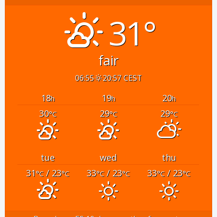
31°
fair
06:55
20:57 CEST
18
19
20
h
h
h
30
29
29
°C
°C
°C
tue
wed
thu
31
/ 23
33
/ 23
33
/ 23
°C
°C
°C
°C
°C
°C