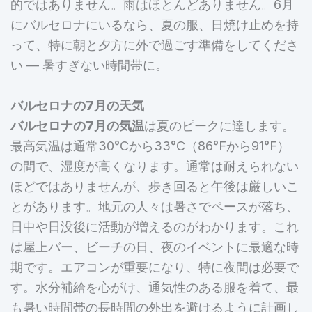
的ではありません。雨はほとんどありません。6月
にバルセロナにいるなら、夏の服、日焼け止めを持
って、特に朝と夕方に外で過ごす準備をしてくださ
い — 暑すぎない時間帯に。
バルセロナの7月の天気
バルセロナの7月の気温
は夏のピークに達します。
最高気温は通常30°Cから33°C（86°Fから91°F）
の間で、湿度が高くなります。通常は耐えられない
ほどではありませんが、歩き回ると午後は厳しいこ
とがあります。地元の人々は暑さでペースが落ち、
日中や日没後に活動が増えるのがわかります。これ
は屋上バー、ビーチの日、夜のイベントに最適な時
期です。エアコンが重要になり、特に夜間は必要で
す。水分補給を心がけ、通気性のある服を着て、最
も暑い時間帯の長時間の外出を避けるように計画し