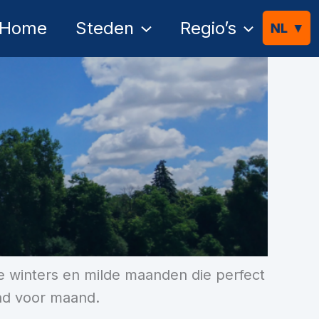
Home
Steden
Regio’s
se winters en milde maanden die perfect
and voor maand.