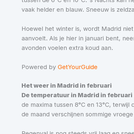
tussen de 6°C en 10°C. ’s Nachts kan het
vaak helder en blauw. Sneeuw is zeldza
Hoewel het winter is, wordt Madrid nie
aanvoelt. Als je hier in januari bent,
avonden voelen extra koud aan.
Powered by
GetYourGuide
Het weer in Madrid in februari
De temperatuur in Madrid in februari
de maxima tussen 8°C en 13°C, terwijl de
de maand verschijnen sommige vroege 
Regenval is nog steeds vrij laag en sne