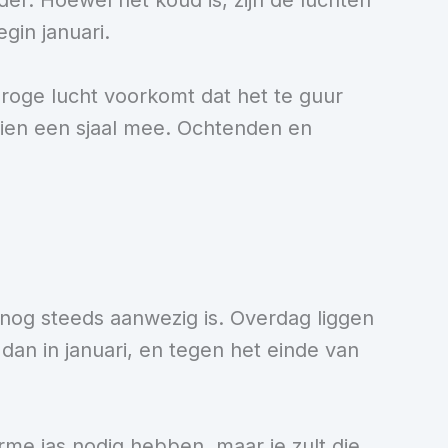
der. Hoewel het koud is, zijn de luchten
gin januari.
droge lucht voorkomt dat het te guur
hien een sjaal mee. Ochtenden en
nog steeds aanwezig is. Overdag liggen
 dan in januari, en tegen het einde van
arme jas nodig hebben, maar je zult die