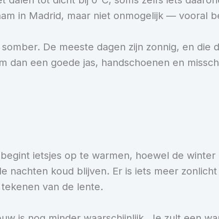
 dalen tot dicht bij 0°C, soms zelfs iets daaron
am in Madrid, maar niet onmogelijk — vooral be
t somber. De meeste dagen zijn zonnig, en die 
 neem dan een goede jas, handschoenen en missc
begint ietsjes op te warmen, hoewel de winter 
 nachten koud blijven. Er is iets meer zonlicht
tekenen van de lente.
euw is nog minder waarschijnlijk. Je zult een w