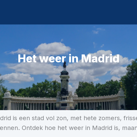
Het weer in Madrid
id is een stad vol zon, met hete zomers, fris
kennen. Ontdek hoe het weer in Madrid is, ma