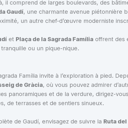
à, il comprend de larges boulevards, des bâtim
da Gaudí
, une charmante avenue piétonnière b
ximité, un autre chef-d’œuvre moderniste inscr
udí
et
Plaça de la Sagrada Família
offrent des 
tranquille ou un pique-nique.
Sagrada Família invite à l’exploration à pied. De
sseig de Gràcia
, où vous pouvez admirer d’au
ues panoramiques et de la verdure, dirigez-vous
s, de terrasses et de sentiers sinueux.
plète de Gaudí, envisagez de suivre la
Ruta de