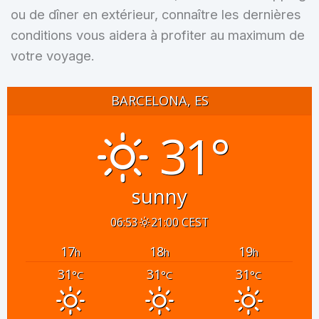
ou de dîner en extérieur, connaître les dernières
conditions vous aidera à profiter au maximum de
votre voyage.
BARCELONA, ES
31°
sunny
06:53
21:00 CEST
17
18
19
h
h
h
31
31
31
°C
°C
°C