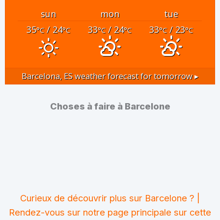
sun
mon
tue
35
/ 24
33
/ 24
33
/ 23
°C
°C
°C
°C
°C
°C
Barcelona, ES
weather forecast for tomorrow ▸
Choses à faire à Barcelone
Curieux de découvrir plus sur Barcelone ? |
Rendez-vous sur notre page principale sur cette