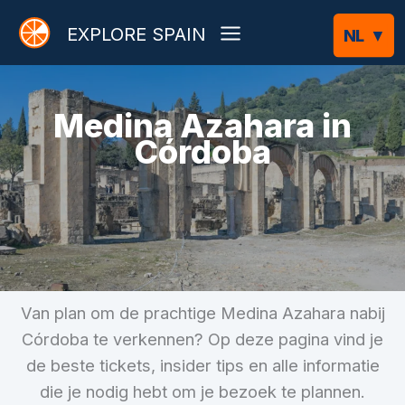
Ga
EXPLORE SPAIN
naar
de
inhoud
Medina Azahara in
Córdoba
Van plan om de prachtige Medina Azahara nabij
Córdoba te verkennen? Op deze pagina vind je
de beste tickets, insider tips en alle informatie
die je nodig hebt om je bezoek te plannen.