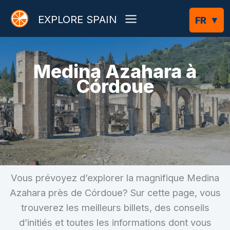
Aller
EXPLORE SPAIN
au
contenu
Medina Azahara à
Córdoue
Vous prévoyez d’explorer la magnifique Medina
Azahara près de Córdoue? Sur cette page, vous
trouverez les meilleurs billets, des conseils
d’initiés et toutes les informations dont vous